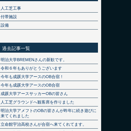
人工芝工事
付帯施設
設備
過去記事一覧
明治大学BREMENさんの新歓です。
令和６年もありがとうございます
今年も成蹊大学アースのOB合宿！
今年も成蹊大学アースのOB合宿
成蹊大学アースサッカーOBの皆さん
人工芝グラウンドへ観客席を作りました
明治大学アメフトのOBの皆さんが昨年に続き遊びに
来てくれました
立命館宇治高校さんが合宿へ来てくれてます。