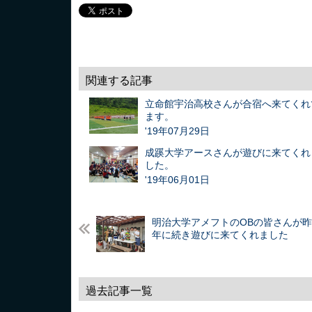
関連する記事
立命館宇治高校さんが合宿へ来てくれ
ます。
'19年07月29日
成蹊大学アースさんが遊びに来てくれ
した。
'19年06月01日
明治大学アメフトのOBの皆さんが昨
年に続き遊びに来てくれました
過去記事一覧