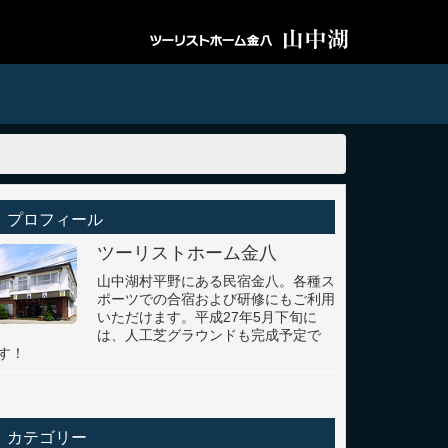
プロフィール
ツーリストホーム金八
山中湖村平野にある民宿金八。各種ス
ポーツでの合宿および研修にもご利用
いただけます。平成27年5月下旬に
は、人工芝グラウンドも完成予定で
す！
カテゴリー