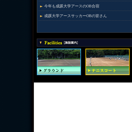
今年も成蹊大学アースのOB合宿
成蹊大学アースサッカーOBの皆さん